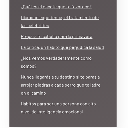
¿Cuál es el escote que te favorece?
Diamond experience, el tratamiento de
las celebrities
Prepara tu cabello para la primavera
La crítica, un hábito que perjudica la salud
¿Nos vemos verdaderamente como
somos?
Nunca llegarás a tu destino si te paras a
arrojar piedras a cada perro que te ladre
en el camino
Hábitos para ser una persona con alto
nivel de inteligencia emocional