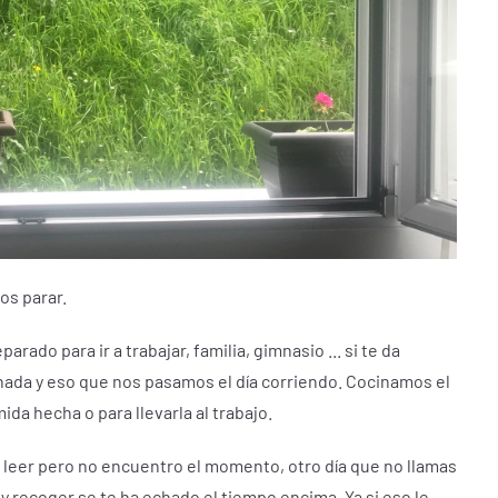
mos parar.
rado para ir a trabajar, familia, gimnasio ... si te da
ada y eso que nos pasamos el día corriendo.
Cocinamos el
da hecha o para llevarla al trabajo.
 leer pero no encuentro el momento, otro día que no llamas
 y recoger se te ha echado el tiempo encima.
Ya si eso le