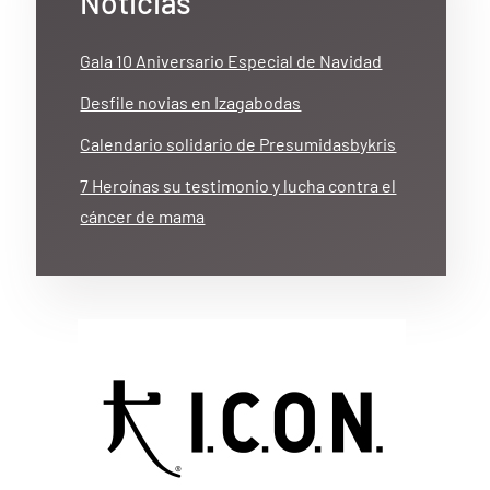
Noticias
Gala 10 Aniversario Especial de Navidad
Desfile novias en Izagabodas
Calendario solidario de Presumidasbykris
7 Heroínas su testimonio y lucha contra el
cáncer de mama