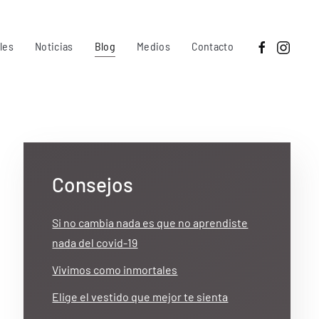
les
Noticias
Blog
Medios
Contacto
Consejos
Si no cambia nada es que no aprendiste
nada del covid-19
Vivimos como inmortales
Elige el vestido que mejor te sienta