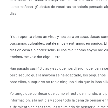
llamo mañana.
¿Cuántas de vosotras no habéis pensado a
días.
Y de repente viene un virus y nos para en seco, deseo co
buscamos culpables, pataleamos y entramos en pánico.
El
días en casa sin poder salir? ¡¡
Dios mío!! como soy yo me vue
encima, me va a dar algo ... etc.
Han pasado casi 40 días
y eso que nos dijeron que iban a se
pero seguro que la mayoría se ha adaptado, los pequeños 
para ellos, aunque yo no tenía ninguna duda que lo iban a l
Yo tengo que confesar que como el resto del mundo, a lo p
información, a la noticia y sobre todo la pena de pensar e
sufrimiento de esas familias y el miedo de pensar que me p