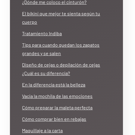
¿Dónde me coloco el cinturón?
El bikini que mejor te sienta según tu
cuerpo
Tratamiento Indiba
Tips para cuando quedan los zapatos
grandes y se salen
Diseño de cejas o depilación de cejas
¿Cuál es su diferencia?
En la diferencia está la belleza
Vacia la mochila de las emociones
Cómo preparar la maleta perfecta
Cómo comprar bien en rebajas
Maquillaje a la carta