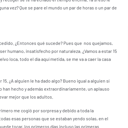
lguna vez?
Que se pare el mundo un par de horas o un par de
ncedido.
¿Entonces qué sucede?
Pues que
nos quejamos,
 ser humano, insatisfecho por naturaleza.
¿Vamos a estar 15
lvo loca, todo el día aquí metida, se me va a caer la casa
r 15.
¿A alguien le ha dado algo?
B
ueno igual a alguien sí
lo han hecho y además extraordinariamente, un aplauso
levar mejor que los adultos.
rimero me cogió por sorpresa y debido a toda la
n todas esas personas que se estaban yendo solas, en el
uede tocar, los primeros días incluso las primeras