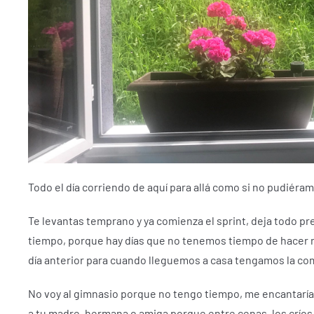
Todo el día corriendo de aquí para allá como si no pudiéra
Te levantas temprano y ya comienza el sprint, deja todo prepa
tiempo, porque hay días que no tenemos tiempo de hacer n
día anterior para cuando lleguemos a casa tengamos la comi
No voy al gimnasio porque no tengo tiempo, me encantaría
a tu madre, hermana o amiga porque entre cenas, los críos