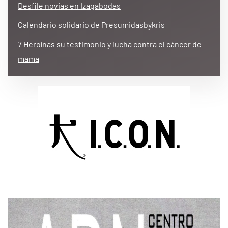
Desfile novias en Izagabodas
Calendario solidario de Presumidasbykris
7 Heroínas su testimonio y lucha contra el cáncer de
mama